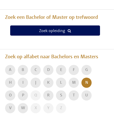
Zoek een Bachelor of Master op trefwoord
Zoek opleiding
Zoek op alfabet naar Bachelors en Masters
A
B
C
D
E
F
G
H
I
J
K
L
M
N
O
P
Q
R
S
T
U
V
W
X
Y
Z