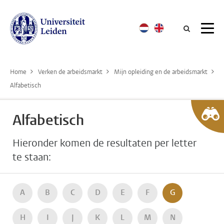
Searc
Home
Verken de arbeidsmarkt
Mijn opleiding en de arbeidsmarkt
Alfabetisch
Alfabetisch
Hieronder komen de resultaten per letter
te staan:
A
B
C
D
E
F
G
H
I
J
K
L
M
N