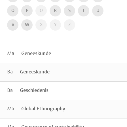
O
P
Q
R
S
T
U
V
W
X
Y
Z
Ma
Geneeskunde
Ba
Geneeskunde
Ba
Geschiedenis
Ma
Global Ethnography