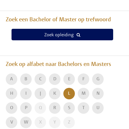
Zoek een Bachelor of Master op trefwoord
Zoek opleiding
Zoek op alfabet naar Bachelors en Masters
A
B
C
D
E
F
G
H
I
J
K
L
M
N
O
P
Q
R
S
T
U
V
W
X
Y
Z