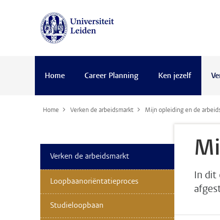
Home
Career Planning
Ken jezelf
Ve
Home
Verken de arbeidsmarkt
Mijn opleiding en de arbeid
Mi
Verken de arbeidsmarkt
In dit
Loopbaanoriëntatieproces
afges
Studieloopbaan