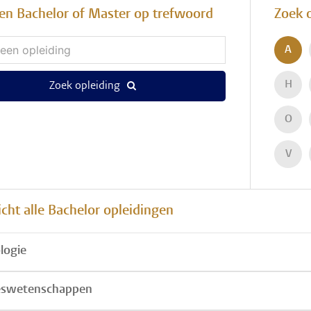
en Bachelor of Master op trefwoord
Zoek 
A
H
Zoek opleiding
O
V
cht alle Bachelor opleidingen
logie
eswetenschappen