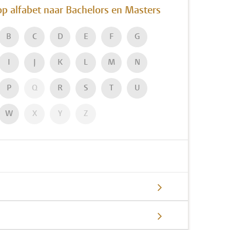
op alfabet naar Bachelors en Masters
B
C
D
E
F
G
I
J
K
L
M
N
P
Q
R
S
T
U
W
X
Y
Z