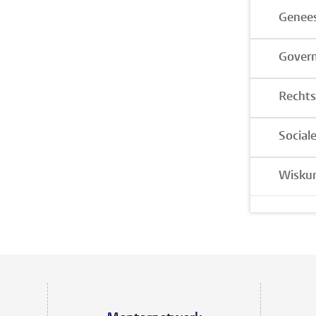
Genee
Govern
Rechts
Social
Wisku