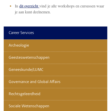
In
dit overzicht
vind je alle workshops en cursussen waar
je aan kunt deelnemen.
Career Services
Archeologie
Geesteswetenschappen
Geneeskunde/LUMC
Governance and Global Affairs
Rechtsgeleerdheid
Sociale Wetenschappen