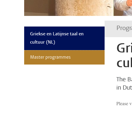
Progr
Griekse en Latijnse taal en
cultuur (NL)
Gr
Master programmes
cu
The Ba
in Dut
Please v