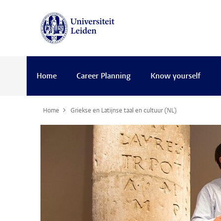
Home
Career Planning
Know yourself
Home
Griekse en Latijnse taal en cultuur (NL)