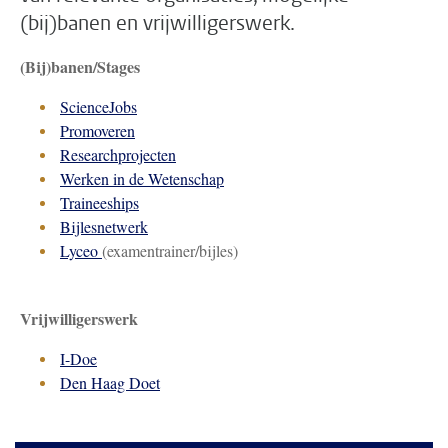
(bij)banen en vrijwilligerswerk.
(Bij)banen/Stages
ScienceJobs
Promoveren
Researchprojecten
Werken in de Wetenschap
Traineeships
Bijlesnetwerk
Lyceo
(examentrainer/bijles)
Vrijwilligerswerk
I-Doe
Den Haag Doet