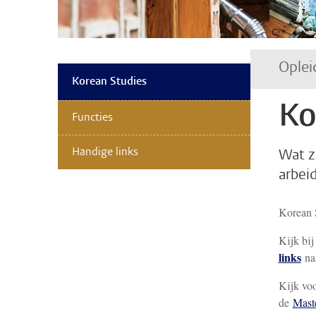
Oplei
Korean Studies
Ko
Functies
Handige links
Wat z
arbei
Korean S
Kijk bi
links
na
Kijk voo
de
Maste